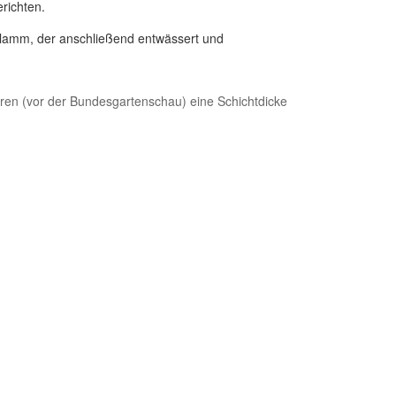
richten.
lamm, der anschließend entwässert und
ahren (vor der Bundesgartenschau) eine Schichtdicke
chlandschaft in Kassel dar und sichert
chhaltigen Gewässerschutz in Nordhessen. Diese
rweiterungen auf den Aueteich und zwei weitere Gräben