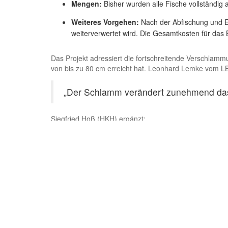
Mengen:
Bisher wurden alle Fische vollständi
Weiteres Vorgehen:
Nach der Abfischung und E
weiterverwertet wird. Die Gesamtkosten für das B
Das Projekt adressiert die fortschreitende Verschlamm
von bis zu 80 cm erreicht hat. Leonhard Lemke vom LB
„Der Schlamm verändert zunehmend das 
Siegfried Hoß (HKH) ergänzt:
„Die Sanierung stellt einen wichtigen Be
den Erhalt des Staatsparks als Erholu
Warum diese Aktion wichtig ist
Der Kurhessische Anglerverein Kassel pachtet die Gew
Abfischaktion schützt nicht nur die Artenvielfalt, son