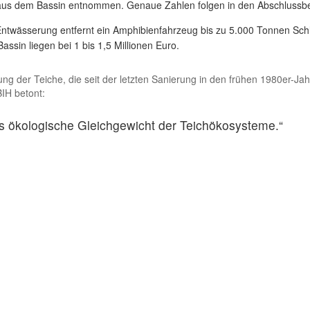
g aus dem Bassin entnommen. Genaue Zahlen folgen in den Abschlussbe
ntwässerung entfernt ein Amphibienfahrzeug bis zu 5.000 Tonnen Sch
assin liegen bei 1 bis 1,5 Millionen Euro.
ung der Teiche, die seit der letzten Sanierung in den frühen 1980er-J
IH betont:
ökologische Gleichgewicht der Teichökosysteme.“
itrag zum Schutz und zur Erhaltung der einzigartigen Tei
ngs- und Naturraum für kommende Generationen.“
ässer in der Karlsaue und engagiert sich seit über 100 Jahren für na
dern bereitet den Boden für eine langfristige Renaturierung. Mögliche E