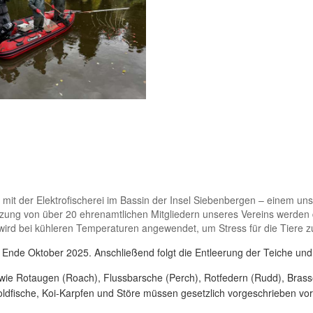
 mit der Elektrofischerei im Bassin der Insel Siebenbergen – einem u
ung von über 20 ehrenamtlichen Mitgliedern unseres Vereins werden d
rd bei kühleren Temperaturen angewendet, um Stress für die Tiere z
s Ende Oktober 2025. Anschließend folgt die Entleerung der Teiche un
e Rotaugen (Roach), Flussbarsche (Perch), Rotfedern (Rudd), Brassen
ldfische, Koi-Karpfen und Störe müssen gesetzlich vorgeschrieben vor